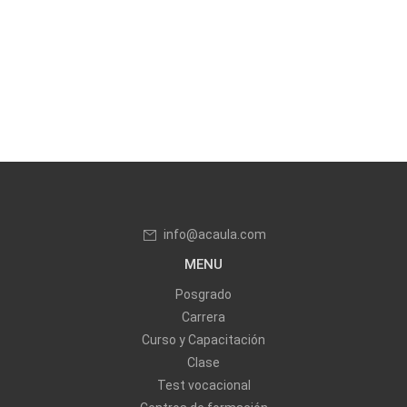
info@acaula.com
MENU
Posgrado
Carrera
Curso y Capacitación
Clase
Test vocacional