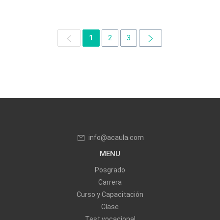
1
2
3
info@acaula.com
MENU
Posgrado
Carrera
Curso y Capacitación
Clase
Test vocacional