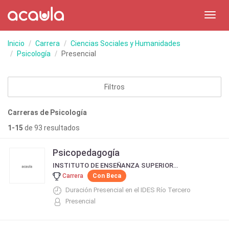
Toggl
navig
Inicio
Carrera
Ciencias Sociales y Humanidades
Psicología
Presencial
Filtros
Carreras de Psicología
1-15
de 93 resultados
Psicopedagogía
INSTITUTO DE ENSEÑANZA SUPERIOR DE RÍO TERCERO - IDES
Carrera
Con Beca
Duración Presencial en el IDES Río Tercero
Presencial