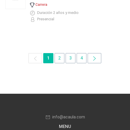
Carrera
Duración 2 años y medio
Presencial
1
2
3
4
info@acaula.com
MENU