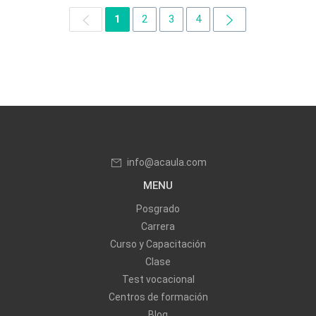
1
2
3
4
info@acaula.com
MENU
Posgrado
Carrera
Curso y Capacitación
Clase
Test vocacional
Centros de formación
Blog