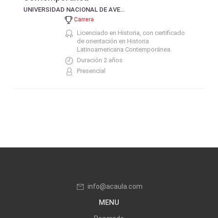
UNIVERSIDAD NACIONAL DE AVELLANEDA UNDAV
Carrera
Licenciado en Historia, con certificado
de orientación en Historia
Latinoamericana Contemporánea.
Duración 2 años
Presencial
info@acaula.com
MENU