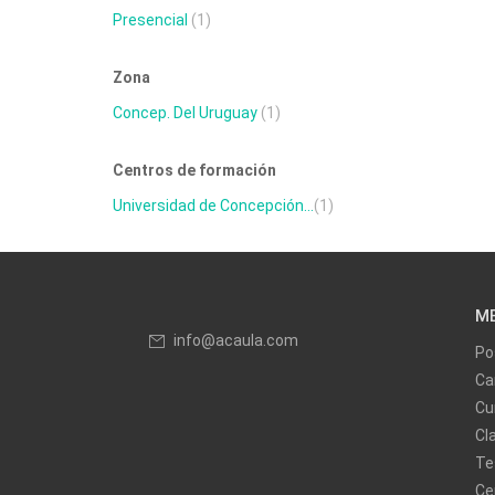
Presencial
(1)
Zona
Concep. Del Uruguay
(1)
Centros de formación
Universidad de Concepción...
(1)
M
info@acaula.com
Po
Ca
Cu
Cl
Te
Ce