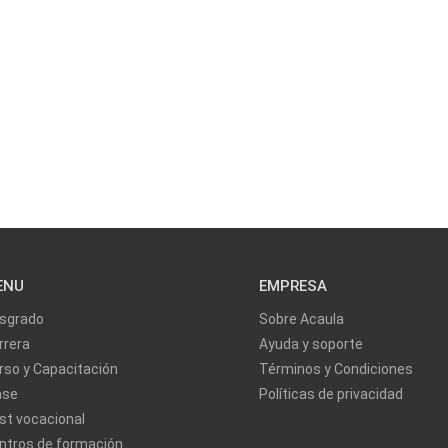
ENU
EMPRESA
sgrado
Sobre Acaula
rrera
Ayuda y soporte
rso y Capacitación
Términos y Condiciones
ase
Políticas de privacidad
st vocacional
ntros de formación