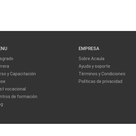
ENU
EMPRESA
sgrado
Sobre Acaula
rrera
Ayuda y soporte
rso y Capacitación
Términos y Condiciones
ase
Políticas de privacidad
st vocacional
ntros de formación
og