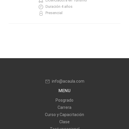
Licenciado/a en Turismo
Duración 4 años
Presencial
info@acaula.com
MENU
Posgrado
Carrera
Curso y Capacitación
Clase