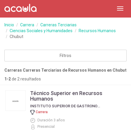
Toggl
navig
Inicio
Carrera
Carreras Terciarias
Ciencias Sociales y Humanidades
Recursos Humanos
Chubut
Filtros
Carreras Carreras Terciarias de Recursos Humanos en Chubut
1-2
de 2 resultados
Técnico Superior en Recursos
Humanos
INSTITUTO SUPERIOR DE GASTRONOMÍA Y HOTELERÍA DE LA PATAGONIA - N° 1815
Carrera
Duración 3 años
Presencial