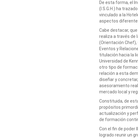
De esta forma, el I
(I.S.G.H.) ha traza
vinculado a la Hotel
aspectos diferente
Cabe destacar, que l
realiza a través de
(Orientación Chef),
Eventos y Relacione
titulación hacia la 
Universidad de Ken
otro tipo de formac
relación a esta dem
diseñar y concreta
asesoramiento real
mercado local y reg
Constituida, de est
propósitos primordi
actualización y per
de formación conti
Con el fin de poder 
logrado reunir un g