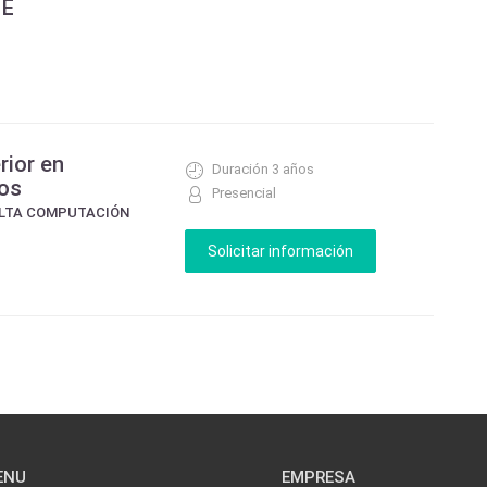
 E
rior en
Duración 3 años
os
Presencial
ELTA COMPUTACIÓN
ENU
EMPRESA