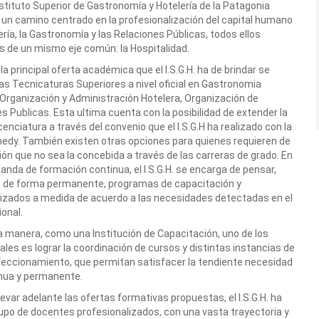
nstituto Superior de Gastronomía y Hotelería de la Patagonia
do un camino centrado en la profesionalización del capital humano
ería, la Gastronomía y las Relaciones Públicas, todos ellos
s de un mismo eje común: la Hospitalidad.
a principal oferta académica que el I.S.G.H. ha de brindar se
 las Tecnicaturas Superiores a nivel oficial en Gastronomia
 Organización y Administración Hotelera, Organización de
s Publicas. Esta ultima cuenta con la posibilidad de extender la
licenciatura a través del convenio que el I.S.G.H ha realizado con la
nedy. También existen otras opciones para quienes requieren de
ión que no sea la concebida a través de las carreras de grado. En
anda de formación continua, el I.S.G.H. se encarga de pensar,
r, de forma permanente, programas de capacitación y
izados a medida de acuerdo a las necesidades detectadas en el
ional.
a manera, como una Institución de Capacitación, uno de los
ales es lograr la coordinación de cursos y distintas instancias de
feccionamiento, que permitan satisfacer la tendiente necesidad
nua y permanente.
llevar adelante las ofertas formativas propuestas, el I.S.G.H. ha
rupo de docentes profesionalizados, con una vasta trayectoria y