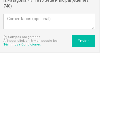
la Patagonia - N° 1815 Sede Principal (Guemes
740)
(*) Campos obligatorios
Enviar
Al hacer click en Enviar, acepto los
Términos y Condiciones