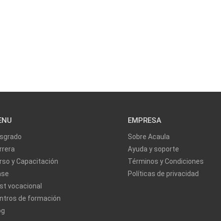
ENU
EMPRESA
sgrado
Sobre Acaula
rrera
Ayuda y soporte
rso y Capacitación
Términos y Condiciones
ase
Políticas de privacidad
st vocacional
ntros de formación
og