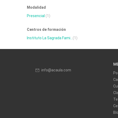
Modalidad
Presencial
(1)
Centros de formación
Instituto La Sagrada Fami...
(1)
M
info@acaula.com
Po
Ca
Cu
Cl
Te
Ce
Bl