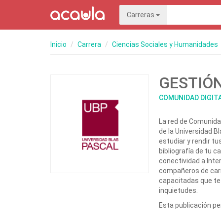
Carreras
Inicio
Carrera
Ciencias Sociales y Humanidades
GESTIÓ
COMUNIDAD DIGITA
La red de Comunida
de la Universidad B
estudiar y rendir t
bibliografía de tu c
conectividad a Int
compañeros de car
capacitadas que te 
inquietudes.
Esta publicación p