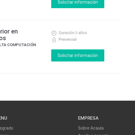
rior en
Duración 3 años
os
Presencial
ELTA COMPUTACIÓN
ENU
EMPRESA
sgrado
Sobre Acaula