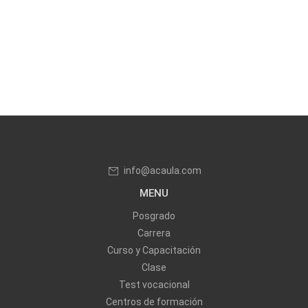
info@acaula.com
MENU
Posgrado
Carrera
Curso y Capacitación
Clase
Test vocacional
Centros de formación