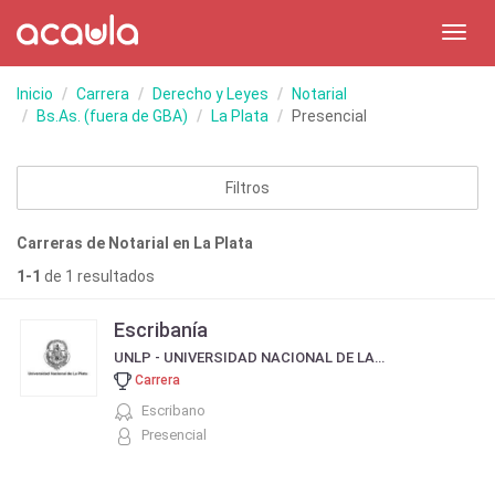
Toggl
navig
Inicio
Carrera
Derecho y Leyes
Notarial
Bs.As. (fuera de GBA)
La Plata
Presencial
Filtros
Carreras de Notarial en La Plata
1-1
de 1 resultados
Escribanía
UNLP - UNIVERSIDAD NACIONAL DE LA PLATA
Carrera
Escribano
Presencial