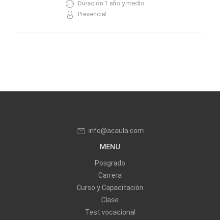
Duración 1 año y medio
Presencial
info@acaula.com
MENU
Posgrado
Carrera
Curso y Capacitación
Clase
Test vocacional