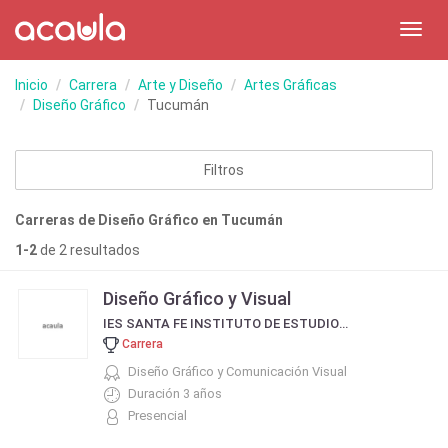
Toggl
navig
Inicio
Carrera
Arte y Diseño
Artes Gráficas
Diseño Gráfico
Tucumán
Filtros
Carreras de Diseño Gráfico en Tucumán
1-2
de 2 resultados
Diseño Gráfico y Visual
IES SANTA FE INSTITUTO DE ESTUDIOS SUPERIORES
Carrera
Diseño Gráfico y Comunicación Visual
Duración 3 años
Presencial