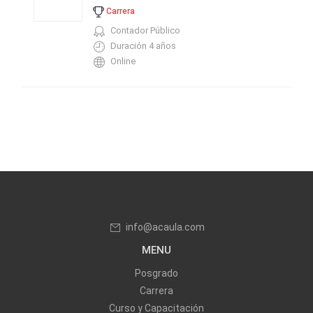
Carrera
Contador Público
Duración 4 años
Online
info@acaula.com
MENU
Posgrado
Carrera
Curso y Capacitación