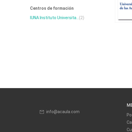
Centros de formación
IUNA Instituto Universita...
(2)
M
info@acaula.com
Po
Ca
Cu