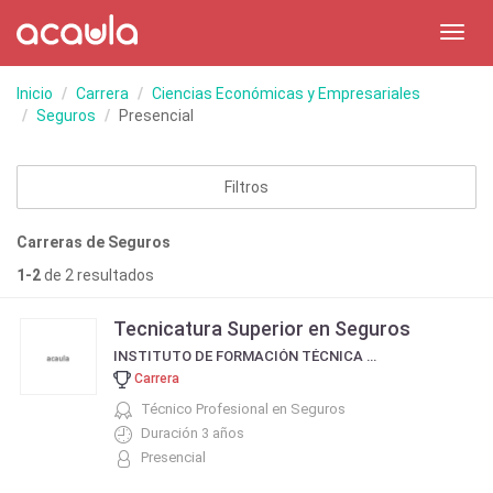
Toggl
navig
Inicio
Carrera
Ciencias Económicas y Empresariales
Seguros
Presencial
Filtros
Carreras de Seguros
1-2
de 2 resultados
Tecnicatura Superior en Seguros
INSTITUTO DE FORMACIÓN TÉCNICA SUPERIOR - I.F.T.S.N° 1
Carrera
Técnico Profesional en Seguros
Duración 3 años
Presencial