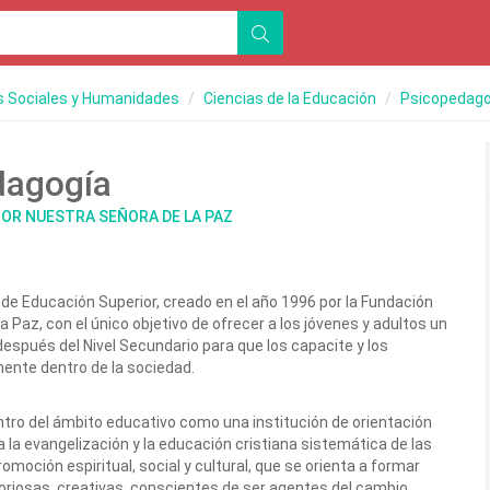
s Sociales y Humanidades
Ciencias de la Educación
Psicopedago
dagogía
IOR NUESTRA SEÑORA DE LA PAZ
de Educación Superior, creado en el año 1996 por la Fundación
 Paz, con el único objetivo de ofrecer a los jóvenes y adultos un
espués del Nivel Secundario para que los capacite y los
ente dentro de la sociedad.
tro del ámbito educativo como una institución de orientación
a la evangelización y la educación cristiana sistemática de las
moción espiritual, social y cultural, que se orienta a formar
boriosas, creativas, conscientes de ser agentes del cambio,