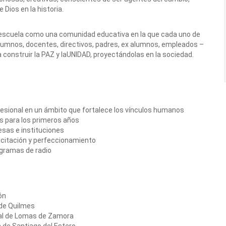
 Dios en la historia.
escuela como una comunidad educativa en la que cada uno de
lumnos, docentes, directivos, padres, ex alumnos, empleados –
a construir la PAZ y laUNIDAD, proyectándolas en la sociedad.
fesional en un ámbito que fortalece los vínculos humanos
s para los primeros años
sas e instituciones
citación y perfeccionamiento
ogramas de radio
ón
 de Quilmes
al de Lomas de Zamora