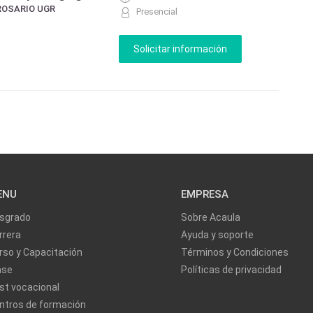
ROSARIO UGR
Presencial
ENU
EMPRESA
sgrado
Sobre Acaula
rrera
Ayuda y soporte
rso y Capacitación
Términos y Condiciones
ase
Políticas de privacidad
st vocacional
ntros de formación