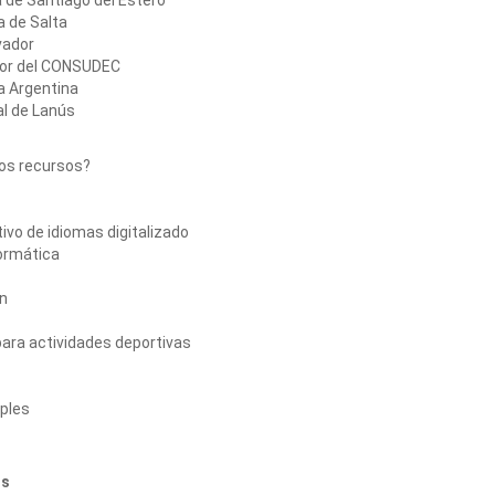
 de Santiago del Estero
a de Salta
vador
ior del CONSUDEC
a Argentina
al de Lanús
os recursos?
tivo de idiomas digitalizado
formática
ón
para actividades deportivas
iples
os