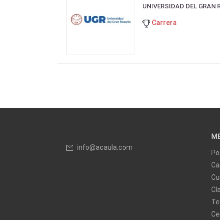
UNIVERSIDAD DEL GRAN 
Carrera
M
info@acaula.com
Po
Ca
Cu
Cl
Te
Ce