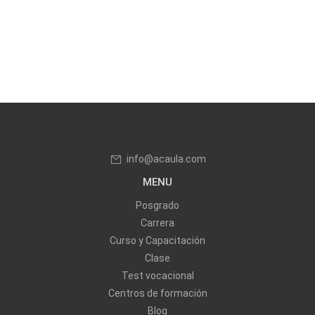
info@acaula.com
MENU
Posgrado
Carrera
Curso y Capacitación
Clase
Test vocacional
Centros de formación
Blog