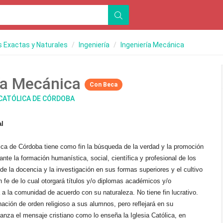
s Exactas y Naturales
Ingeniería
Ingeniería Mecánica
ía Mecánica
Con Beca
 CATÓLICA DE CÓRDOBA
al
ica de Córdoba tiene como fin la búsqueda de la verdad y la promoción
nte la formación humanística, social, científica y profesional de los
 de la docencia y la investigación en sus formas superiores y el cultivo
En fe de lo cual otorgará títulos y/o diplomas académicos y/o
á a la comunidad de acuerdo con su naturaleza. No tiene fin lucrativo.
ación de orden religioso a sus alumnos, pero reflejará en su
anza el mensaje cristiano como lo enseña la Iglesia Católica, en