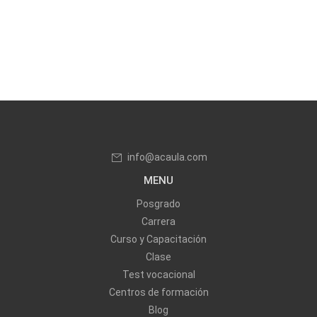
info@acaula.com
MENU
Posgrado
Carrera
Curso y Capacitación
Clase
Test vocacional
Centros de formación
Blog