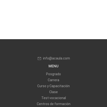
info@acaula.com
MENU
Posgrado
Carrera
Curso y Capacitación
Clase
Test vocacional
Centros de formación