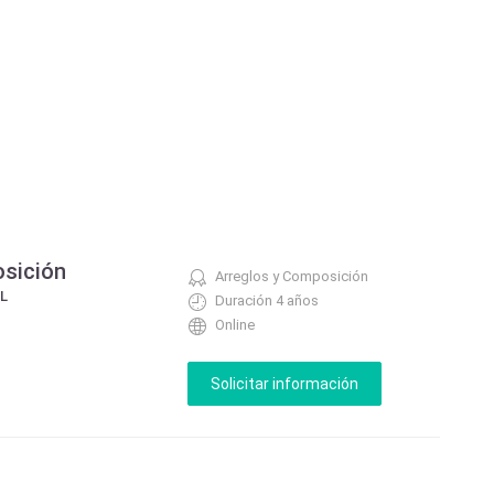
osición
Arreglos y Composición
L
Duración 4 años
Online