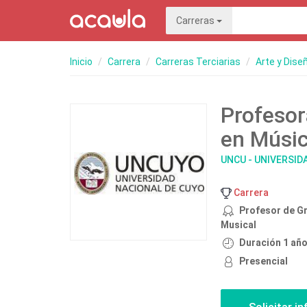
Carreras
Inicio
Carrera
Carreras Terciarias
Arte y Dise
Profesor
en Músic
UNCU - UNIVERSID
Carrera
Profesor de G
Musical
Duración 1 añ
Presencial