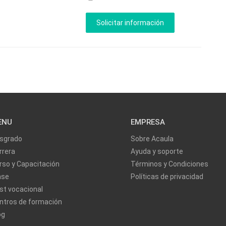
ENU
EMPRESA
sgrado
Sobre Acaula
rrera
Ayuda y soporte
rso y Capacitación
Términos y Condiciones
ase
Políticas de privacidad
st vocacional
ntros de formación
og