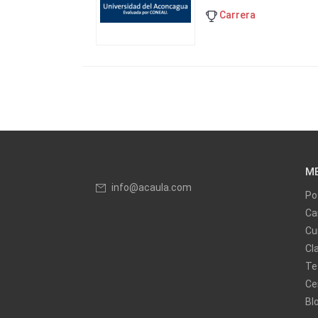
Carrera
M
info@acaula.com
Po
Ca
Cu
Cl
Te
Ce
Bl