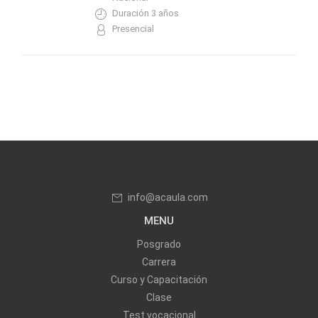
Duración 3 años
Presencial
info@acaula.com
MENU
Posgrado
Carrera
Curso y Capacitación
Clase
Test vocacional