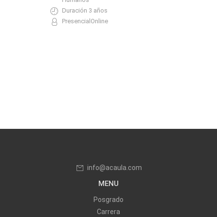
Duración 3 años
PresencialOnline
info@acaula.com
MENU
Posgrado
Carrera