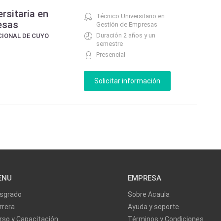
rsitaria en
Técnico Universitario en
esas
Gestión de Empresas
Duración 2 años y un
CIONAL DE CUYO
semestre
Presencial
ENU
EMPRESA
sgrado
Sobre Acaula
rrera
Ayuda y soporte
rso y Capacitación
Términos y Condiciones